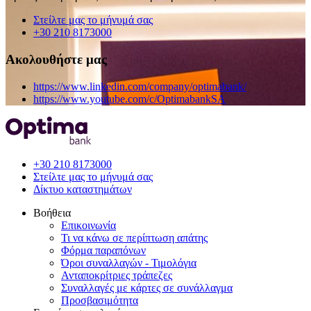
Στείλτε μας το μήνυμά σας
+30 210 8173000
Ακολουθήστε μας
https://www.linkedin.com/company/optimabank/
https://www.youtube.com/c/OptimabankSA
+30 210 8173000
Στείλτε μας το μήνυμά σας
Δίκτυο καταστημάτων
Βοήθεια
Επικοινωνία
Τι να κάνω σε περίπτωση απάτης
Φόρμα παραπόνων
Όροι συναλλαγών - Τιμολόγια
Ανταποκρίτριες τράπεζες
Συναλλαγές με κάρτες σε συνάλλαγμα
Προσβασιμότητα