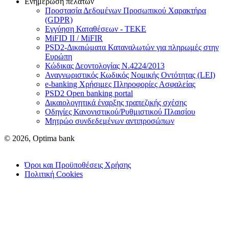
Ενημέρωση πελατών
Προστασία Δεδομένων Προσωπικού Χαρακτήρα
(GDPR)
Εγγύηση Καταθέσεων - TEKE
MiFID II / MiFIR
PSD2-Δικαιώματα Καταναλωτών για πληρωμές στην
Ευρώπη
Κώδικας Δεοντολογίας Ν.4224/2013
Αναγνωριστικός Κωδικός Νομικής Οντότητας (LEI)
e-banking Χρήσιμες Πληροφορίες Ασφαλείας
PSD2 Open banking portal
Δικαιολογητικά έναρξης τραπεζικής σχέσης
Οδηγίες Κανονιστικού/Ρυθμιστικού Πλαισίου
Μητρώο συνδεδεμένων αντιπροσώπων
© 2026, Optima bank
Όροι και Προϋποθέσεις Χρήσης
Πολιτική Cookies