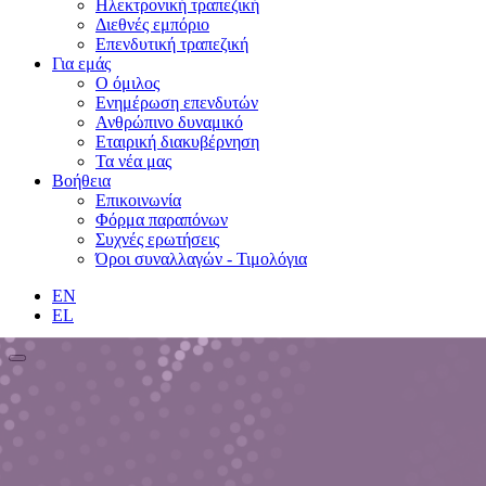
Ηλεκτρονική τραπεζική
Διεθνές εμπόριο
Επενδυτική τραπεζική
Για εμάς
Ο όμιλος
Ενημέρωση επενδυτών
Ανθρώπινο δυναμικό
Εταιρική διακυβέρνηση
Τα νέα μας
Βοήθεια
Επικοινωνία
Φόρμα παραπόνων
Συχνές ερωτήσεις
Όροι συναλλαγών - Τιμολόγια
EN
EL