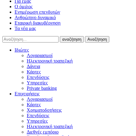
Για εμάς
Ο όμιλος
Ενημέρωση επενδυτών
Ανθρώπινο δυναμικό
Εταιρική διακυβέρνηση
Τα νέα μας
αναζήτηση
Αναζήτηση
Ιδιώτες
Λογαριασμοί
Ηλεκτρονική τραπεζική
Δάνεια
Κάρτες
Επενδύσεις
Υπηρεσίες
Private banking
Επιχειρήσεις
Λογαριασμοί
Κάρτες
Χρηματοδοτήσεις
Επενδύσεις
Υπηρεσίες
Ηλεκτρονική τραπεζική
Διεθνές εμπόριο