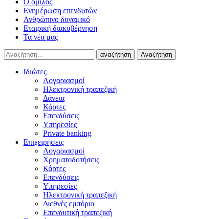
Ο όμιλος
Ενημέρωση επενδυτών
Ανθρώπινο δυναμικό
Εταιρική διακυβέρνηση
Τα νέα μας
αναζήτηση
Αναζήτηση
Ιδιώτες
Λογαριασμοί
Ηλεκτρονική τραπεζική
Δάνεια
Κάρτες
Επενδύσεις
Υπηρεσίες
Private banking
Επιχειρήσεις
Λογαριασμοί
Χρηματοδοτήσεις
Κάρτες
Επενδύσεις
Υπηρεσίες
Ηλεκτρονική τραπεζική
Διεθνές εμπόριο
Επενδυτική τραπεζική