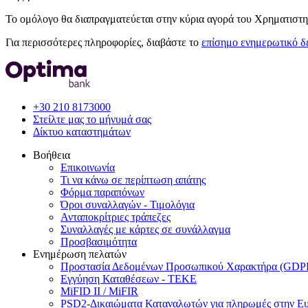
Το ομόλογο θα διαπραγματεύεται στην κύρια αγορά του Χρηματιστ
Για περισσότερες πληροφορίες, διαβάστε το
επίσημο ενημερωτικό δ
+30 210 8173000
Στείλτε μας το μήνυμά σας
Δίκτυο καταστημάτων
Βοήθεια
Επικοινωνία
Τι να κάνω σε περίπτωση απάτης
Φόρμα παραπόνων
Όροι συναλλαγών - Τιμολόγια
Ανταποκρίτριες τράπεζες
Συναλλαγές με κάρτες σε συνάλλαγμα
Προσβασιμότητα
Ενημέρωση πελατών
Προστασία Δεδομένων Προσωπικού Χαρακτήρα (GDP
Εγγύηση Καταθέσεων - TEKE
MiFID II / MiFIR
PSD2-Δικαιώματα Καταναλωτών για πληρωμές στην Ε