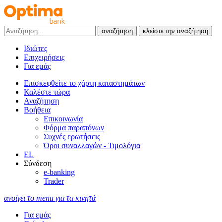
αναζήτηση
κλείστε την αναζήτηση
Ιδιώτες
Επιχειρήσεις
Για εμάς
Επισκεφθείτε το χάρτη καταστημάτων
Καλέστε τώρα
Αναζήτηση
Βοήθεια
Επικοινωνία
Φόρμα παραπόνων
Συχνές ερωτήσεις
Όροι συναλλαγών - Τιμολόγια
EL
Σύνδεση
e-banking
Trader
ανοίγει το menu για τα κινητά
Για εμάς