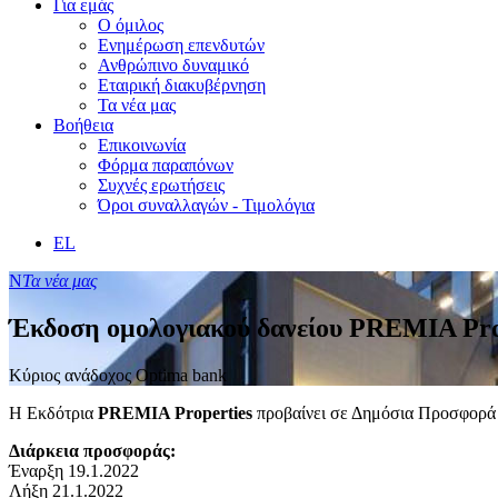
Για εμάς
Ο όμιλος
Ενημέρωση επενδυτών
Ανθρώπινο δυναμικό
Εταιρική διακυβέρνηση
Τα νέα μας
Βοήθεια
Επικοινωνία
Φόρμα παραπόνων
Συχνές ερωτήσεις
Όροι συναλλαγών - Τιμολόγια
EL
Ν
Τα νέα μας
Έκδοση ομολογιακού δανείου PREMIA Pro
Κύριος ανάδοχος Optima bank
Η Εκδότρια
PREMIA
Properties
προβαίνει σε Δημόσια Προσφορά 
Διάρκεια προσφοράς:
Έναρξη 19.1.2022
Λήξη 21.1.2022