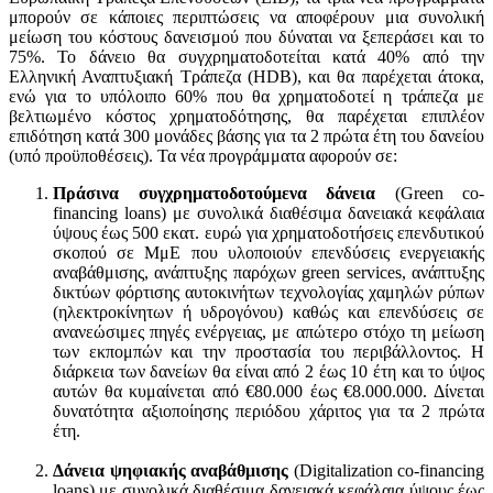
μπορούν σε κάποιες περιπτώσεις να αποφέρουν μια συνολική
μείωση του κόστους δανεισμού που δύναται να ξεπεράσει και το
75%. Το δάνειο θα συγχρηματοδοτείται κατά 40% από την
Ελληνική Αναπτυξιακή Τράπεζα (HDB), και θα παρέχεται άτοκα,
ενώ για το υπόλοιπο 60% που θα χρηματοδοτεί η τράπεζα με
βελτιωμένο κόστος χρηματοδότησης, θα παρέχεται επιπλέον
επιδότηση κατά 300 μονάδες βάσης για τα 2 πρώτα έτη του δανείου
(υπό προϋποθέσεις). Τα νέα προγράμματα αφορούν σε:
Πράσινα συγχρηματοδοτούμενα δάνεια
(Green co-
financing loans) με συνολικά διαθέσιμα δανειακά κεφάλαια
ύψους έως 500 εκατ. ευρώ για χρηματοδοτήσεις επενδυτικού
σκοπού σε ΜμΕ που υλοποιούν επενδύσεις ενεργειακής
αναβάθμισης, ανάπτυξης παρόχων green services, ανάπτυξης
δικτύων φόρτισης αυτοκινήτων τεχνολογίας χαμηλών ρύπων
(ηλεκτροκίνητων ή υδρογόνου) καθώς και επενδύσεις σε
ανανεώσιμες πηγές ενέργειας, με απώτερο στόχο τη μείωση
των εκπομπών και την προστασία του περιβάλλοντος. Η
διάρκεια των δανείων θα είναι από 2 έως 10 έτη και το ύψος
αυτών θα κυμαίνεται από €80.000 έως €8.000.000. Δίνεται
δυνατότητα αξιοποίησης περιόδου χάριτος για τα 2 πρώτα
έτη.
Δάνεια ψηφιακής αναβάθμισης
(Digitalization co-financing
loans) με συνολικά διαθέσιμα δανειακά κεφάλαια ύψους έως