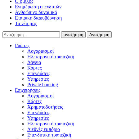
Ο όμιλος
Ενημέρωση επενδυτών
Ανθρώπινο δυναμικό
Εταιρική διακυβέρνηση
Τα νέα μας
αναζήτηση
Αναζήτηση
Ιδιώτες
Λογαριασμοί
Ηλεκτρονική τραπεζική
Δάνεια
Κάρτες
Επενδύσεις
Υπηρεσίες
Private banking
Επιχειρήσεις
Λογαριασμοί
Κάρτες
Χρηματοδοτήσεις
Επενδύσεις
Υπηρεσίες
Ηλεκτρονική τραπεζική
Διεθνές εμπόριο
Επενδυτική τραπεζική