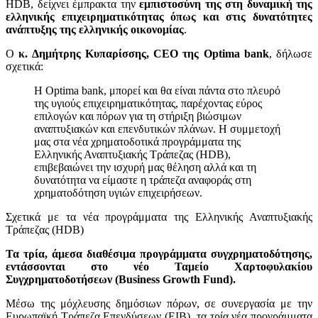
HDB, δείχνει έμπρακτα την
εμπιστοσύνη της στη δυναμική της
ελληνικής επιχειρηματικότητας όπως και στις δυνατότητες
ανάπτυξης της ελληνικής οικονομίας
.
Ο
κ. Δημήτρης Κυπαρίσσης,
CEO της Optima bank
, δήλωσε
σχετικά:
Η Optima bank, μπορεί και θα είναι πάντα στο πλευρό
της υγιούς επιχειρηματικότητας, παρέχοντας εύρος
επιλογών και πόρων για τη στήριξη βιώσιμων
αναπτυξιακών και επενδυτικών πλάνων. Η συμμετοχή
μας στα νέα χρηματοδοτικά προγράμματα της
Ελληνικής Αναπτυξιακής Τράπεζας (HDB),
επιβεβαιώνει την ισχυρή μας θέληση αλλά και τη
δυνατότητα να είμαστε η τράπεζα αναφοράς στη
χρηματοδότηση υγιών επιχειρήσεων.
Σχετικά με τα νέα προγράμματα της Ελληνικής Αναπτυξιακής
Τράπεζας (HDB)
Τα τρία, άμεσα διαθέσιμα προγράμματα συγχρηματοδότησης,
εντάσσονται στο νέο Ταμείο Χαρτοφυλακίου
Συγχρηματοδοτήσεων (Business Growth Fund).
Μέσω της μόχλευσης δημόσιων πόρων, σε συνεργασία με την
Ευρωπαϊκή Τράπεζα Επενδύσεων (EIB), τα τρία νέα προγράμματα