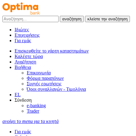
αναζήτηση
κλείστε την αναζήτηση
Ιδιώτες
Επιχειρήσεις
Για εμάς
Επισκεφθείτε το χάρτη καταστημάτων
Καλέστε τώρα
Αναζήτηση
Βοήθεια
Επικοινωνία
Φόρμα παραπόνων
Συχνές ερωτήσεις
Όροι συναλλαγών - Τιμολόγια
EL
Σύνδεση
e-banking
Trader
ανοίγει το menu για τα κινητά
Για εμάς