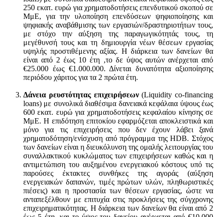
250 εκατ. ευρώ για χρηματοδοτήσεις επενδυτικού σκοπού σε
ΜμΕ, για την υλοποίηση επενδύσεων ψηφιοποίησης και
ψηφιακής αναβάθμισης των εργασιών/δραστηριοτήτων τους,
με στόχο την αύξηση της παραγωγικότητάς τους, τη
μεγέθυνσή τους και τη δημιουργία νέων θέσεων εργασίας
υψηλής προστιθέμενης αξίας. Η διάρκεια των δανείων θα
είναι από 2 έως 10 έτη ,το δε ύψος αυτών ανέρχεται από
€25.000 έως €1.000.000. Δίνεται δυνατότητα αξιοποίησης
περιόδου χάριτος για τα 2 πρώτα έτη.
Δάνεια ρευστότητας επιχειρήσεων
(Liquidity co-financing
loans) με συνολικά διαθέσιμα δανειακά κεφάλαια ύψους έως
600 εκατ. ευρώ για χρηματοδοτήσεις κεφαλαίου κίνησης σε
ΜμΕ. Η επιδότηση επιτοκίου εφαρμόζεται αποκλειστικά και
μόνο για τις επιχειρήσεις που δεν έχουν λάβει ξανά
χρηματοδότηση/ενίσχυση από πρόγραμμα της HDB. Στόχος
των δανείων είναι η διευκόλυνση της ομαλής λειτουργίας του
συναλλακτικού κυκλώματος των επιχειρήσεων καθώς και η
αντιμετώπιση του αυξημένου ενεργειακού κόστους υπό τις
παρούσες έκτακτες συνθήκες της αγοράς (αύξηση
ενεργειακών δαπανών, τιμές πρώτων υλών, πληθωριστικές
πιέσεις) και η προστασία των θέσεων εργασίας, ώστε να
ανταπεξέλθουν με επιτυχία στις προκλήσεις της σύγχρονης
επιχειρηματικότητας. Η διάρκεια των δανείων θα είναι από 2
έως 5 έτη, και το ύψος του δανείου ανέρχεται από €10.000