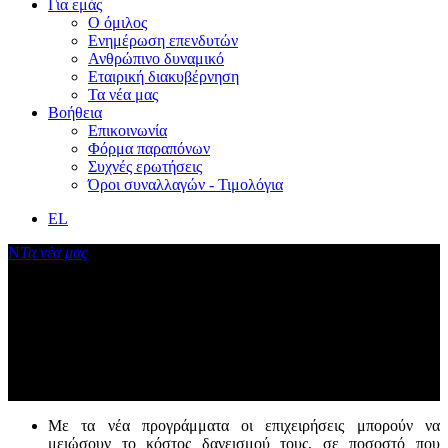
Για εμάς
Ο όμιλος
Ενημέρωση επενδυτών
Ανθρώπινο δυναμικό
Εταιρική διακυβέρνηση
Τα νέα μας
Βοήθεια
Επικοινωνία
Φόρμα παραπόνων
Συχνές ερωτήσεις
Όροι συναλλαγών - Τιμολόγια
EL
Ν
Τα νέα μας
Νέα χρηματοδοτικά προγράμματα της
Ελληνικής Αναπτυξιακής Τράπεζας
(HDB)
Δελτίο τύπου
Με τα νέα προγράμματα οι επιχειρήσεις μπορούν να
μειώσουν το κόστος δανεισμού τους, σε ποσοστό που