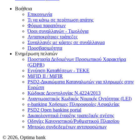
Βοήθεια
Επικοινωνία
Τι να κάνω σε περίπτωση απάτης
Φόρμα παραπόνων
Όροι συναλλαγών - Τιμολόγια
Ανταποκρίτριες τράπεζες
Συναλλαγές με κάρτες σε συνάλλαγμα
Προσβασιμότητα
Ενημέρωση πελατών
Προστασία Δεδομένων Προσωπικού Χαρακτήρα
(GDPR)
Εγγύηση Καταθέσεων - TEKE
MiFID II / MiFIR
PSD2-Δικαιώματα Καταναλωτών για πληρωμές στην
Ευρώπη
Κώδικας Δεοντολογίας Ν.4224/2013
Αναγνωριστικός Κωδικός Νομικής Οντότητας (LEI)
e-banking Χρήσιμες Πληροφορίες Ασφαλείας
PSD2 Open banking portal
Δικαιολογητικά έναρξης τραπεζικής σχέσης
Οδηγίες Κανονιστικού/Ρυθμιστικού Πλαισίου
Μητρώο συνδεδεμένων αντιπροσώπων
© 2026, Optima bank