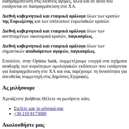
διαπραγμάτευση στις διεθνείς αγορές, αλλά και σε αυτά που
εισάγονται σε διαπραγμάτευση στο ΧΑ.
Διεθνή κυβερνητικά και εταιρικά ομόλογα
όλων των κρατών
της Ευρωζώνης
και των υπόλοιπων ευρωπαϊκών κρατών.
Διεθνή κυβερνητικά και εταιρικά ομόλογα
όλων των
ανεπτυγμένων οικονομικά κρατών,
παγκοσμίως
.
Διεθνή κυβερνητικά και εταιρικά ομόλογα
όλων των
σημαντικών
αναδυόμενων αγορών, παγκοσμίως
.
Επιπλέον, στην Optima bank, συμμετέχουμε ενεργά στα σχήματα
αναδοχής των κυριότερων ομολογιακών εκδόσεων που εισάγονται
για διαπραγμάτευση στο ΧΑ και σας παρέχουμε τη δυνατότητα για
απευθείας συμμετοχή στις Δημόσιες Εγγραφές.
Ας μιλήσουμε
Χρειάζεστε βοήθεια; Θέλετε να ρωτήσετε κάτι;
Στείλτε μας το μήνυμά σας
+30 210 8173000
Ακολουθήστε μας