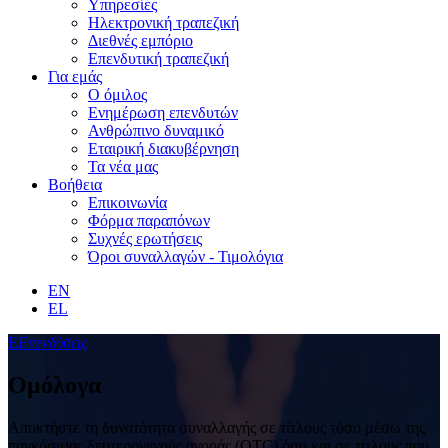
Υπηρεσίες
Ηλεκτρονική τραπεζική
Διεθνές εμπόριο
Επενδυτική τραπεζική
Για εμάς
Ο όμιλος
Ενημέρωση επενδυτών
Ανθρώπινο δυναμικό
Εταιρική διακυβέρνηση
Τα νέα μας
Βοήθεια
Επικοινωνία
Φόρμα παραπόνων
Συχνές ερωτήσεις
Όροι συναλλαγών - Τιμολόγια
EN
EL
Ε
Επενδύσεις
Ομόλογα
Αποκτήστε τη δυνατότητα συναλλαγής σε τίτλους τόσο μέσω της
παγκόσμιας δευτερογενούς αγοράς (OTC) όσο και σε τίτλους που