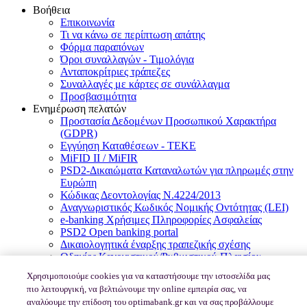
Βοήθεια
Επικοινωνία
Τι να κάνω σε περίπτωση απάτης
Φόρμα παραπόνων
Όροι συναλλαγών - Τιμολόγια
Ανταποκρίτριες τράπεζες
Συναλλαγές με κάρτες σε συνάλλαγμα
Προσβασιμότητα
Ενημέρωση πελατών
Προστασία Δεδομένων Προσωπικού Χαρακτήρα
(GDPR)
Εγγύηση Καταθέσεων - TEKE
MiFID II / MiFIR
PSD2-Δικαιώματα Καταναλωτών για πληρωμές στην
Ευρώπη
Κώδικας Δεοντολογίας Ν.4224/2013
Αναγνωριστικός Κωδικός Νομικής Οντότητας (LEI)
e-banking Χρήσιμες Πληροφορίες Ασφαλείας
PSD2 Open banking portal
Δικαιολογητικά έναρξης τραπεζικής σχέσης
Οδηγίες Κανονιστικού/Ρυθμιστικού Πλαισίου
Μητρώο συνδεδεμένων αντιπροσώπων
Χρησιμοποιούμε cookies για να καταστήσουμε την ιστοσελίδα μας
πιο λειτουργική, να βελτιώνουμε την online εμπειρία σας, να
© 2026, Optima bank
αναλύουμε την επίδοση του optimabank.gr και να σας προβάλλουμε