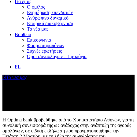
Για εμάς
Ο όμιλος
Ενημέρωση επενδυτών
Ανθρώπινο δυναμικό
Εταιρική διακυβέρνηση
Τα νέα μας
Βοήθεια
Επικοινωνία
Φόρμα παραπόνων
Συχνές ερωτήσεις
Όροι συναλλαγών - Τιμολόγια
EL
Ν
Τα νέα μας
Δελτίο Τύπου: Βράβευση για τη
συνεισφορά στην ανάπτυξη της αγοράς
ομολόγων του Χρηματιστηρίου Αθηνών
Η Optima bank βραβεύθηκε από το Χρηματιστήριο Αθηνών, για τη
συνολική συνεισφορά της ως ανάδοχος στην ανάπτυξη της αγοράς
ομολόγων, σε ειδική εκδήλωση που πραγματοποιήθηκε την
Τετάρτη 2 Μαρτίου, με τη λήξη της συνεδρίασης του