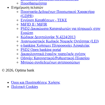
Προσβασιμότητα
Ενημέρωση πελατών
Προστασία Δεδομένων Προσωπικού Χαρακτήρα
(GDPR)
Εγγύηση Καταθέσεων - TEKE
MiFID II / MiFIR
PSD2-Δικαιώματα Καταναλωτών για πληρωμές στην
Ευρώπη
Κώδικας Δεοντολογίας Ν.4224/2013
Αναγνωριστικός Κωδικός Νομικής Οντότητας (LEI)
e-banking Χρήσιμες Πληροφορίες Ασφαλείας
PSD2 Open banking portal
Δικαιολογητικά έναρξης τραπεζικής σχέσης
Οδηγίες Κανονιστικού/Ρυθμιστικού Πλαισίου
Μητρώο συνδεδεμένων αντιπροσώπων
© 2026, Optima bank
Όροι και Προϋποθέσεις Χρήσης
Πολιτική Cookies