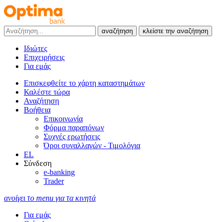
αναζήτηση
κλείστε την αναζήτηση
Ιδιώτες
Επιχειρήσεις
Για εμάς
Επισκεφθείτε το χάρτη καταστημάτων
Καλέστε τώρα
Αναζήτηση
Βοήθεια
Επικοινωνία
Φόρμα παραπόνων
Συχνές ερωτήσεις
Όροι συναλλαγών - Τιμολόγια
EL
Σύνδεση
e-banking
Trader
ανοίγει το menu για τα κινητά
Για εμάς