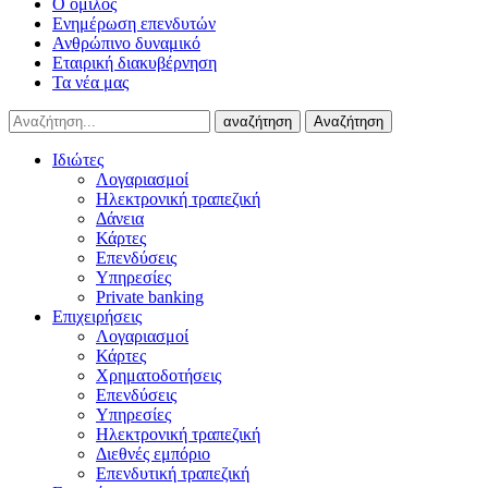
Ο όμιλος
Ενημέρωση επενδυτών
Ανθρώπινο δυναμικό
Εταιρική διακυβέρνηση
Τα νέα μας
αναζήτηση
Αναζήτηση
Ιδιώτες
Λογαριασμοί
Ηλεκτρονική τραπεζική
Δάνεια
Κάρτες
Επενδύσεις
Υπηρεσίες
Private banking
Επιχειρήσεις
Λογαριασμοί
Κάρτες
Χρηματοδοτήσεις
Επενδύσεις
Υπηρεσίες
Ηλεκτρονική τραπεζική
Διεθνές εμπόριο
Επενδυτική τραπεζική