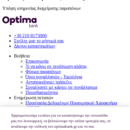
Υπόψη υπηρεσίας διαχείρισης παραπόνων
+30 210 8173000
Στείλτε μας το μήνυμά σας
Δίκτυο καταστημάτων
Βοήθεια
Επικοινωνία
Τι να κάνω σε περίπτωση απάτης
Φόρμα παραπόνων
Όροι συναλλαγών - Τιμολόγια
Ανταποκρίτριες τράπεζες
Συναλλαγές με κάρτες σε συνάλλαγμα
Προσβασιμότητα
Ενημέρωση πελατών
Προστασία Δεδομένων Προσωπικού Χαρακτήρα
(GDPR)
Εγγύηση Καταθέσεων - TEKE
Χρησιμοποιούμε cookies για να καταστήσουμε την ιστοσελίδα
MiFID II / MiFIR
μας πιο λειτουργική, να βελτιώνουμε την online εμπειρία σας, να
PSD2-Δικαιώματα Καταναλωτών για πληρωμές στην
αναλύουμε την επίδοση του optimabank.gr και να σας
Ευρώπη