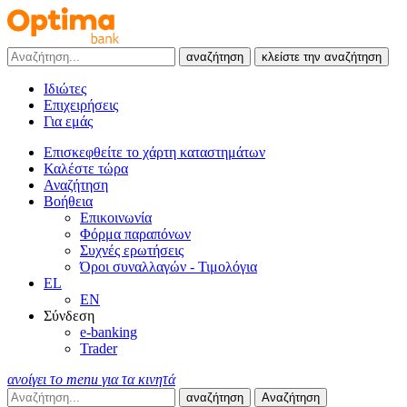
αναζήτηση
κλείστε την αναζήτηση
Ιδιώτες
Επιχειρήσεις
Για εμάς
Επισκεφθείτε το χάρτη καταστημάτων
Καλέστε τώρα
Αναζήτηση
Βοήθεια
Επικοινωνία
Φόρμα παραπόνων
Συχνές ερωτήσεις
Όροι συναλλαγών - Τιμολόγια
EL
EN
Σύνδεση
e-banking
Trader
ανοίγει το menu για τα κινητά
αναζήτηση
Αναζήτηση