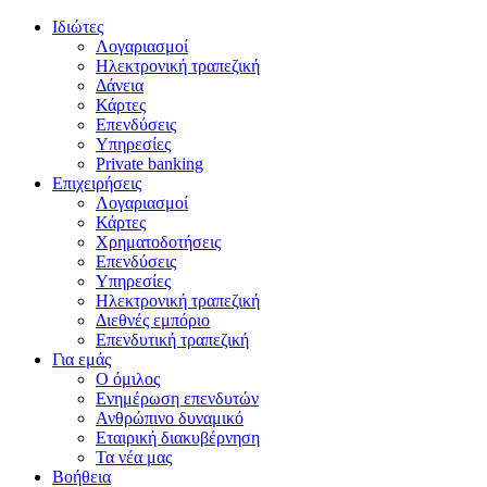
Ιδιώτες
Λογαριασμοί
Ηλεκτρονική τραπεζική
Δάνεια
Κάρτες
Επενδύσεις
Υπηρεσίες
Private banking
Επιχειρήσεις
Λογαριασμοί
Κάρτες
Χρηματοδοτήσεις
Επενδύσεις
Υπηρεσίες
Ηλεκτρονική τραπεζική
Διεθνές εμπόριο
Επενδυτική τραπεζική
Για εμάς
Ο όμιλος
Ενημέρωση επενδυτών
Ανθρώπινο δυναμικό
Εταιρική διακυβέρνηση
Τα νέα μας
Βοήθεια