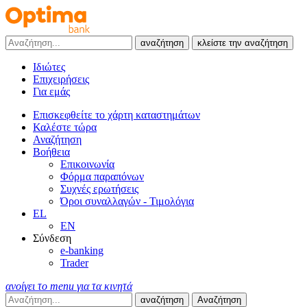
αναζήτηση
κλείστε την αναζήτηση
Ιδιώτες
Επιχειρήσεις
Για εμάς
Επισκεφθείτε το χάρτη καταστημάτων
Καλέστε τώρα
Αναζήτηση
Βοήθεια
Επικοινωνία
Φόρμα παραπόνων
Συχνές ερωτήσεις
Όροι συναλλαγών - Τιμολόγια
EL
EN
Σύνδεση
e-banking
Trader
ανοίγει το menu για τα κινητά
αναζήτηση
Αναζήτηση