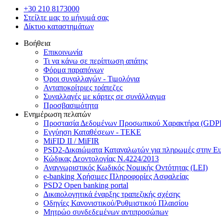
+30 210 8173000
Στείλτε μας το μήνυμά σας
Δίκτυο καταστημάτων
Βοήθεια
Επικοινωνία
Τι να κάνω σε περίπτωση απάτης
Φόρμα παραπόνων
Όροι συναλλαγών - Τιμολόγια
Ανταποκρίτριες τράπεζες
Συναλλαγές με κάρτες σε συνάλλαγμα
Προσβασιμότητα
Ενημέρωση πελατών
Προστασία Δεδομένων Προσωπικού Χαρακτήρα (GDP
Εγγύηση Καταθέσεων - TEKE
MiFID II / MiFIR
PSD2-Δικαιώματα Καταναλωτών για πληρωμές στην Ε
Κώδικας Δεοντολογίας Ν.4224/2013
Αναγνωριστικός Κωδικός Νομικής Οντότητας (LEI)
e-banking Χρήσιμες Πληροφορίες Ασφαλείας
PSD2 Open banking portal
Δικαιολογητικά έναρξης τραπεζικής σχέσης
Οδηγίες Κανονιστικού/Ρυθμιστικού Πλαισίου
Μητρώο συνδεδεμένων αντιπροσώπων