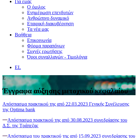
Για εμάς
Ο όμιλος
Ενημέρωση επενδυτών
Ανθρώπινο δυναμικό
Εταιρική διακυβέρνηση
Τα νέα μας
Βοήθεια
Επικοινωνία
Φόρμα παραπόνων
Συχνές ερωτήσεις
Όροι συναλλαγών - Τιμολόγια
EL
Ε
Έγγραφα αύξησης μετοχικού κεφαλαίου
Απόσπασμα πρακτικού της από 22.03.2023 Γενικής Συνέλευσης
της Optima bank
Aπόσπασμα πρακτικού της από 30.08.2023 συνεδρίασης του
Δ.Σ. της Τράπεζας
Απόσπασμα του πρακτικού της από 15.09.2023 συνεδρίασης του