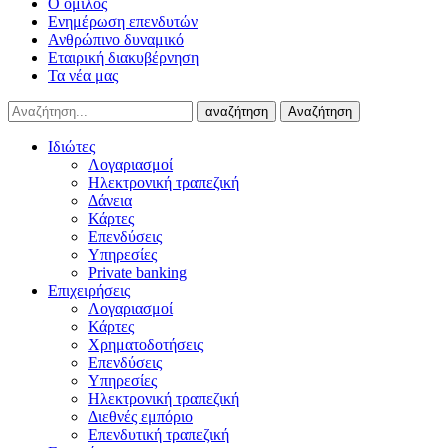
Ο όμιλος
Ενημέρωση επενδυτών
Ανθρώπινο δυναμικό
Εταιρική διακυβέρνηση
Τα νέα μας
αναζήτηση
Αναζήτηση
Ιδιώτες
Λογαριασμοί
Ηλεκτρονική τραπεζική
Δάνεια
Κάρτες
Επενδύσεις
Υπηρεσίες
Private banking
Επιχειρήσεις
Λογαριασμοί
Κάρτες
Χρηματοδοτήσεις
Επενδύσεις
Υπηρεσίες
Ηλεκτρονική τραπεζική
Διεθνές εμπόριο
Επενδυτική τραπεζική