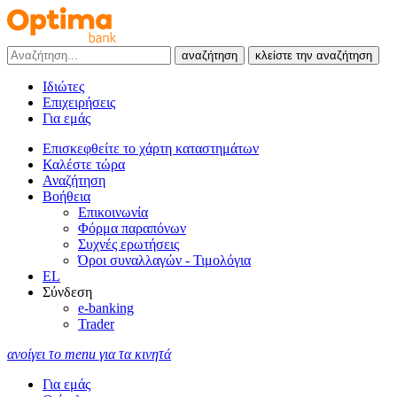
αναζήτηση
κλείστε την αναζήτηση
Ιδιώτες
Επιχειρήσεις
Για εμάς
Επισκεφθείτε το χάρτη καταστημάτων
Καλέστε τώρα
Αναζήτηση
Βοήθεια
Επικοινωνία
Φόρμα παραπόνων
Συχνές ερωτήσεις
Όροι συναλλαγών - Τιμολόγια
EL
Σύνδεση
e-banking
Trader
ανοίγει το menu για τα κινητά
Για εμάς