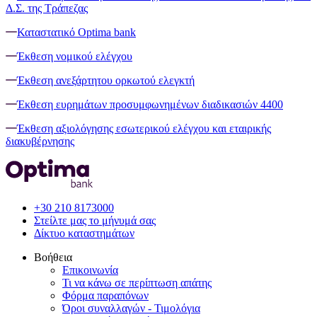
Δ.Σ. της Τράπεζας
Καταστατικό Optima bank
Έκθεση νομικού ελέγχου
Έκθεση ανεξάρτητου ορκωτού ελεγκτή
Έκθεση ευρημάτων προσυμφωνημένων διαδικασιών 4400
Έκθεση αξιολόγησης εσωτερικού ελέγχου και εταιρικής
διακυβέρνησης
+30 210 8173000
Στείλτε μας το μήνυμά σας
Δίκτυο καταστημάτων
Βοήθεια
Επικοινωνία
Τι να κάνω σε περίπτωση απάτης
Φόρμα παραπόνων
Όροι συναλλαγών - Τιμολόγια