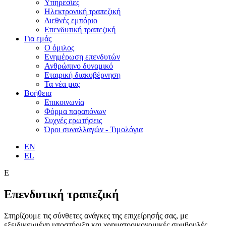
Υπηρεσίες
Ηλεκτρονική τραπεζική
Διεθνές εμπόριο
Επενδυτική τραπεζική
Για εμάς
Ο όμιλος
Ενημέρωση επενδυτών
Ανθρώπινο δυναμικό
Εταιρική διακυβέρνηση
Τα νέα μας
Βοήθεια
Επικοινωνία
Φόρμα παραπόνων
Συχνές ερωτήσεις
Όροι συναλλαγών - Τιμολόγια
EN
EL
Ε
Επενδυτική τραπεζική
Στηρίζουμε τις σύνθετες ανάγκες της επιχείρησής σας, με
εξειδικευμένη υποστήριξη και χρηματοοικονομικές συμβουλές.