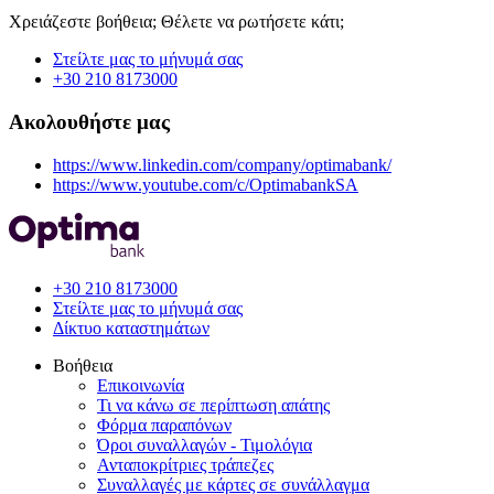
Χρειάζεστε βοήθεια; Θέλετε να ρωτήσετε κάτι;
Στείλτε μας το μήνυμά σας
+30 210 8173000
Ακολουθήστε μας
https://www.linkedin.com/company/optimabank/
https://www.youtube.com/c/OptimabankSA
+30 210 8173000
Στείλτε μας το μήνυμά σας
Δίκτυο καταστημάτων
Βοήθεια
Επικοινωνία
Τι να κάνω σε περίπτωση απάτης
Φόρμα παραπόνων
Όροι συναλλαγών - Τιμολόγια
Ανταποκρίτριες τράπεζες
Συναλλαγές με κάρτες σε συνάλλαγμα