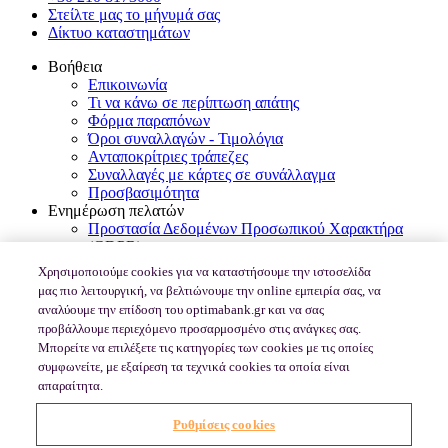
Στείλτε μας το μήνυμά σας
Δίκτυο καταστημάτων
Βοήθεια
Επικοινωνία
Τι να κάνω σε περίπτωση απάτης
Φόρμα παραπόνων
Όροι συναλλαγών - Τιμολόγια
Ανταποκρίτριες τράπεζες
Συναλλαγές με κάρτες σε συνάλλαγμα
Προσβασιμότητα
Ενημέρωση πελατών
Προστασία Δεδομένων Προσωπικού Χαρακτήρα
(GDPR)
Εγγύηση Καταθέσεων - TEKE
Χρησιμοποιούμε cookies για να καταστήσουμε την ιστοσελίδα
MiFID II / MiFIR
μας πιο λειτουργική, να βελτιώνουμε την online εμπειρία σας, να
PSD2-Δικαιώματα Καταναλωτών για πληρωμές στην
αναλύουμε την επίδοση του optimabank.gr και να σας
Ευρώπη
προβάλλουμε περιεχόμενο προσαρμοσμένο στις ανάγκες σας.
Κώδικας Δεοντολογίας Ν.4224/2013
Μπορείτε να επιλέξετε τις κατηγορίες των cookies με τις οποίες
Αναγνωριστικός Κωδικός Νομικής Οντότητας (LEI)
συμφωνείτε, με εξαίρεση τα τεχνικά cookies τα οποία είναι
e-banking Χρήσιμες Πληροφορίες Ασφαλείας
απαραίτητα.
PSD2 Open banking portal
Δικαιολογητικά έναρξης τραπεζικής σχέσης
Ρυθμίσεις cookies
Οδηγίες Κανονιστικού/Ρυθμιστικού Πλαισίου
Μητρώο συνδεδεμένων αντιπροσώπων