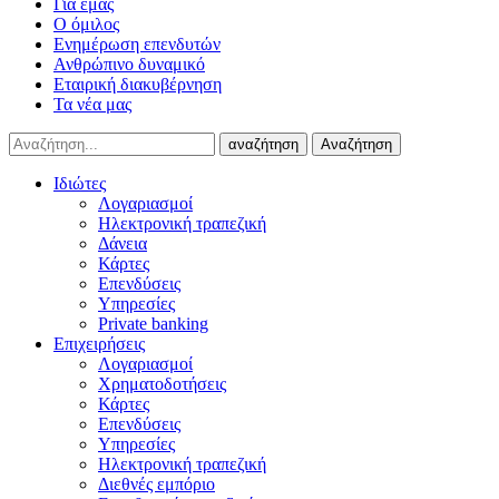
Για εμάς
Ο όμιλος
Ενημέρωση επενδυτών
Ανθρώπινο δυναμικό
Εταιρική διακυβέρνηση
Τα νέα μας
αναζήτηση
Αναζήτηση
Ιδιώτες
Λογαριασμοί
Ηλεκτρονική τραπεζική
Δάνεια
Κάρτες
Επενδύσεις
Υπηρεσίες
Private banking
Επιχειρήσεις
Λογαριασμοί
Χρηματοδοτήσεις
Κάρτες
Επενδύσεις
Υπηρεσίες
Ηλεκτρονική τραπεζική
Διεθνές εμπόριο