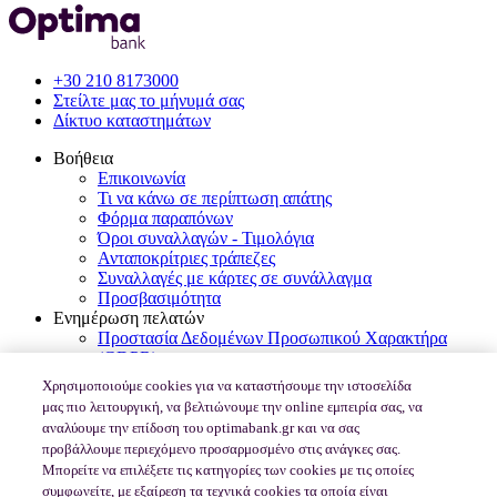
+30 210 8173000
Στείλτε μας το μήνυμά σας
Δίκτυο καταστημάτων
Βοήθεια
Επικοινωνία
Τι να κάνω σε περίπτωση απάτης
Φόρμα παραπόνων
Όροι συναλλαγών - Τιμολόγια
Ανταποκρίτριες τράπεζες
Συναλλαγές με κάρτες σε συνάλλαγμα
Προσβασιμότητα
Ενημέρωση πελατών
Προστασία Δεδομένων Προσωπικού Χαρακτήρα
(GDPR)
Εγγύηση Καταθέσεων - TEKE
Χρησιμοποιούμε cookies για να καταστήσουμε την ιστοσελίδα
MiFID II / MiFIR
μας πιο λειτουργική, να βελτιώνουμε την online εμπειρία σας, να
PSD2-Δικαιώματα Καταναλωτών για πληρωμές στην
αναλύουμε την επίδοση του optimabank.gr και να σας
Ευρώπη
προβάλλουμε περιεχόμενο προσαρμοσμένο στις ανάγκες σας.
Κώδικας Δεοντολογίας Ν.4224/2013
Μπορείτε να επιλέξετε τις κατηγορίες των cookies με τις οποίες
Αναγνωριστικός Κωδικός Νομικής Οντότητας (LEI)
συμφωνείτε, με εξαίρεση τα τεχνικά cookies τα οποία είναι