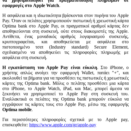
να χρησιμοποιηθεί για πραγματοποίηση πληρωμών σε
εφαρμογές στο Apple Watch
.
Η ασφάλεια και η ιδιωτικότητα βρίσκονται στον πυρήνα του Apple
Pay. Όταν οι πελάτες χρησιμοποιούν πιστωτική ή χρεωστική κάρτα
Optima bank στο Apple Pay, οι πραγματικοί αριθμοί κάρτας δεν
αποθηκεύονται στη συσκευή, ούτε στους διακομιστές της Apple.
Αντίθετα, ένας μοναδικός αριθμός λογαριασμού συσκευής,
κρυπτογραφείται, και αποθηκεύεται με ασφάλεια στο
πιστοποιημένο τσιπ (Industry standard) Secure Element,
σχεδιασμένο να αποθηκεύει τις πληροφορίες πληρωμής με
ασφάλεια στη συσκευή.
Η εγκατάσταση του Αpple Pay είναι εύκολη
. Στο iPhone, ο
χρήστης απλώς ανοίγει την εφαρμογή Wallet, πατάει "+", και
ακολουθεί τα βήματα για να προσθέσει τις πιστωτικές ή χρεωστικές
κάρτες της Optima bank. Μόλις ο πελάτης προσθέσει μια κάρτα
στο iPhone, το Apple Watch, iPad, και Mac, μπορεί άμεσα να
ξεκινήσει να χρησιμοποιεί το Apple Pay στη συσκευή του.
Εναλλακτικά οι πελάτες της Optima bank μπορούν εύκολα να
εγγράψουν τις κάρτες τους στο Apple Pay, μέσω της εφαρμογής
Optima
mobile
.
Για περισσότερες πληροφορίες σχετικά με το Apple pay,
επισκεφθείτε:
https://www.apple.com/gr/apple-pay