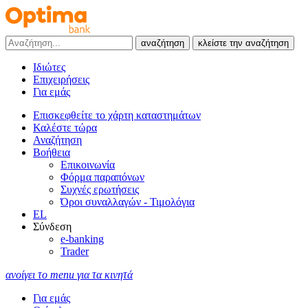
αναζήτηση
κλείστε την αναζήτηση
Ιδιώτες
Επιχειρήσεις
Για εμάς
Επισκεφθείτε το χάρτη καταστημάτων
Καλέστε τώρα
Αναζήτηση
Βοήθεια
Επικοινωνία
Φόρμα παραπόνων
Συχνές ερωτήσεις
Όροι συναλλαγών - Τιμολόγια
EL
Σύνδεση
e-banking
Trader
ανοίγει το menu για τα κινητά
Για εμάς