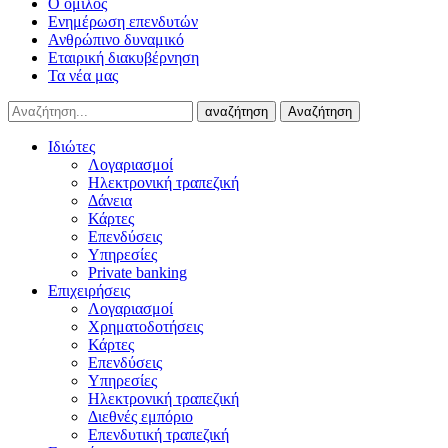
Ο όμιλος
Ενημέρωση επενδυτών
Ανθρώπινο δυναμικό
Εταιρική διακυβέρνηση
Τα νέα μας
αναζήτηση
Αναζήτηση
Ιδιώτες
Λογαριασμοί
Ηλεκτρονική τραπεζική
Δάνεια
Κάρτες
Επενδύσεις
Υπηρεσίες
Private banking
Επιχειρήσεις
Λογαριασμοί
Χρηματοδοτήσεις
Κάρτες
Επενδύσεις
Υπηρεσίες
Ηλεκτρονική τραπεζική
Διεθνές εμπόριο
Επενδυτική τραπεζική