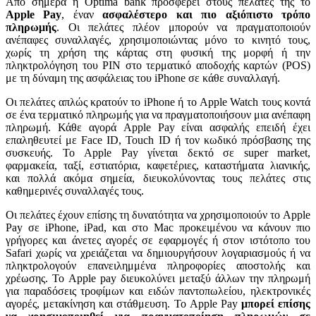
Από σήμερα η Optima bank προσφέρει στους πελάτες της το
Apple Pay
, έναν
ασφαλέστερο και πιο αξιόπιστο τρόπο
πληρωμής
. Οι πελάτες πλέον μπορούν να πραγματοποιούν
ανέπαφες συναλλαγές, χρησιμοποιώντας μόνο το κινητό τους,
χωρίς τη χρήση της κάρτας στη φυσική της μορφή ή την
πληκτρολόγηση του PIN στο τερματικό αποδοχής καρτών (POS)
με τη δύναμη της ασφάλειας του iPhone σε κάθε συναλλαγή.
Οι πελάτες απλώς κρατούν το iPhone ή το Apple Watch τους κοντά
σε ένα τερματικό πληρωμής για να πραγματοποιήσουν μια ανέπαφη
πληρωμή. Κάθε αγορά Apple Pay είναι ασφαλής επειδή έχει
επαληθευτεί με Face ID, Touch ID ή τον κωδικό πρόσβασης της
συσκευής. Το Apple Pay γίνεται δεκτό σε super market,
φαρμακεία, ταξί, εστιατόρια, καφετέριες, καταστήματα λιανικής,
και πολλά ακόμα σημεία, διευκολύνοντας τους πελάτες στις
καθημερινές συναλλαγές τους.
Οι πελάτες έχουν επίσης τη δυνατότητα να χρησιμοποιούν το Apple
Pay σε iPhone, iPad, και στο Mac προκειμένου να κάνουν πιο
γρήγορες και άνετες αγορές σε εφαρμογές ή στον ιστότοπο του
Safari χωρίς να χρειάζεται να δημιουργήσουν λογαριασμούς ή να
πληκτρολογούν επανειλημμένα πληροφορίες αποστολής και
χρέωσης. Το Apple pay διευκολύνει μεταξύ άλλων την πληρωμή
για παραδόσεις τροφίμων και ειδών παντοπωλείου, ηλεκτρονικές
αγορές, μετακίνηση και στάθμευση. Το Apple Pay
μπορεί επίσης