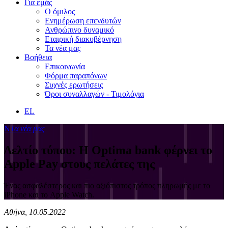
Για εμάς
Ο όμιλος
Ενημέρωση επενδυτών
Ανθρώπινο δυναμικό
Εταιρική διακυβέρνηση
Τα νέα μας
Βοήθεια
Επικοινωνία
Φόρμα παραπόνων
Συχνές ερωτήσεις
Όροι συναλλαγών - Τιμολόγια
EL
Ν
Τα νέα μας
Δελτίο τύπου: H Optima bank φέρνει το
Apple Pay στους πελάτες της
Ένας ασφαλέστερος και πιο αξιόπιστος τρόπος πληρωμής με το
iPhone και το Apple Watch.
Αθήνα, 10.05.2022