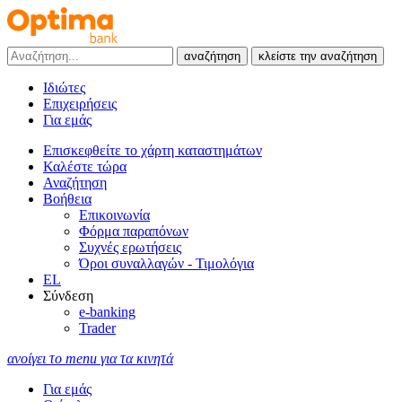
αναζήτηση
κλείστε την αναζήτηση
Ιδιώτες
Επιχειρήσεις
Για εμάς
Επισκεφθείτε το χάρτη καταστημάτων
Καλέστε τώρα
Αναζήτηση
Βοήθεια
Επικοινωνία
Φόρμα παραπόνων
Συχνές ερωτήσεις
Όροι συναλλαγών - Τιμολόγια
EL
Σύνδεση
e-banking
Trader
ανοίγει το menu για τα κινητά
Για εμάς