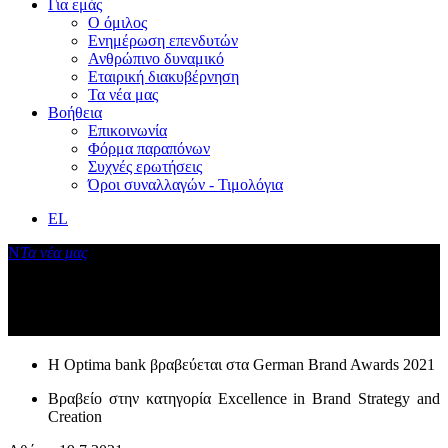
Για εμάς
Ο όμιλος
Ενημέρωση επενδυτών
Ανθρώπινο δυναμικό
Εταιρική διακυβέρνηση
Τα νέα μας
Βοήθεια
Επικοινωνία
Φόρμα παραπόνων
Συχνές ερωτήσεις
Όροι συναλλαγών - Τιμολόγια
EL
Ν
Τα νέα μας
Δελτίο Τύπου: Μία ακόμα διεθνής
διάκριση για την Optima bank
Η Optima bank βραβεύεται στα German Brand Awards 2021
Βραβείο στην κατηγορία Excellence in Brand Strategy and
Creation