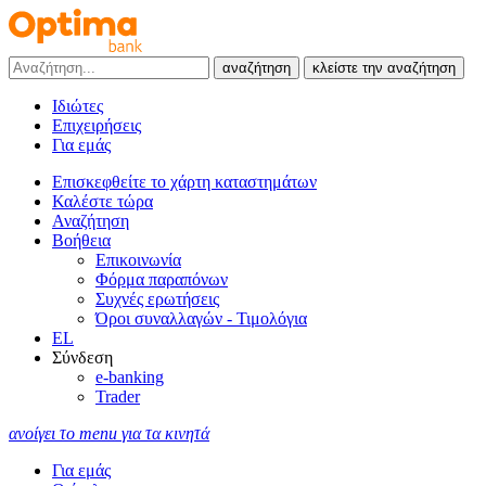
αναζήτηση
κλείστε την αναζήτηση
Ιδιώτες
Επιχειρήσεις
Για εμάς
Επισκεφθείτε το χάρτη καταστημάτων
Καλέστε τώρα
Αναζήτηση
Βοήθεια
Επικοινωνία
Φόρμα παραπόνων
Συχνές ερωτήσεις
Όροι συναλλαγών - Τιμολόγια
EL
Σύνδεση
e-banking
Trader
ανοίγει το menu για τα κινητά
Για εμάς