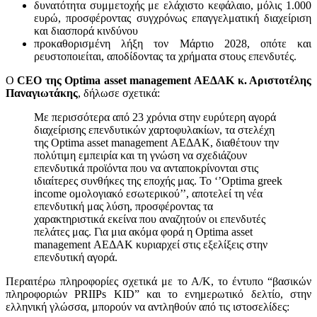
δυνατότητα συμμετοχής με ελάχιστο κεφάλαιο, μόλις 1.000
ευρώ, προσφέροντας συγχρόνως επαγγελματική διαχείριση
και διασπορά κινδύνου
προκαθορισμένη λήξη τον Μάρτιο 2028, οπότε και
ρευστοποιείται, αποδίδοντας τα χρήματα στους επενδυτές.
Ο
CEO της Optima asset management ΑΕΔΑΚ κ. Αριστοτέλης
Παναγιωτάκης
, δήλωσε σχετικά:
Με περισσότερα από 23 χρόνια στην ευρύτερη αγορά
διαχείρισης επενδυτικών χαρτοφυλακίων, τα στελέχη
της Optima asset management ΑΕΔΑΚ, διαθέτουν την
πολύτιμη εμπειρία και τη γνώση να σχεδιάζουν
επενδυτικά προϊόντα που να ανταποκρίνονται στις
ιδιαίτερες συνθήκες της εποχής μας. Το ‘’Optima greek
income ομολογιακό εσωτερικού’’, αποτελεί τη νέα
επενδυτική μας λύση, προσφέροντας τα
χαρακτηριστικά εκείνα που αναζητούν οι επενδυτές
πελάτες μας. Για μια ακόμα φορά η Optima asset
management ΑΕΔΑΚ κυριαρχεί στις εξελίξεις στην
επενδυτική αγορά.
Περαιτέρω πληροφορίες σχετικά με το Α/Κ, το έντυπο “βασικών
πληροφοριών PRIIPs KID” και το ενημερωτικό δελτίο, στην
ελληνική γλώσσα, μπορούν να αντληθούν από τις ιστοσελίδες: