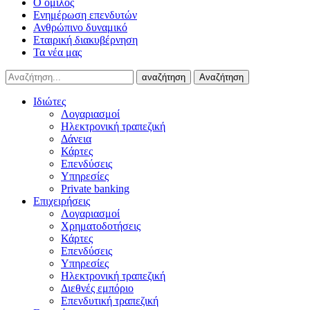
Ο όμιλος
Ενημέρωση επενδυτών
Ανθρώπινο δυναμικό
Εταιρική διακυβέρνηση
Τα νέα μας
αναζήτηση
Αναζήτηση
Ιδιώτες
Λογαριασμοί
Ηλεκτρονική τραπεζική
Δάνεια
Κάρτες
Επενδύσεις
Υπηρεσίες
Private banking
Επιχειρήσεις
Λογαριασμοί
Χρηματοδοτήσεις
Κάρτες
Επενδύσεις
Υπηρεσίες
Ηλεκτρονική τραπεζική
Διεθνές εμπόριο
Επενδυτική τραπεζική