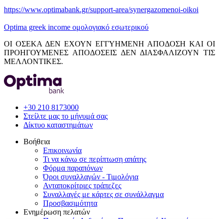
https://www.optimabank.gr/support-area/synergazomenoi-oikoi
Optima greek income ομολογιακό εσωτερικού
ΟΙ ΟΣΕΚΑ ΔΕΝ ΕΧΟΥΝ ΕΓΓΥΗΜΕΝΗ ΑΠΟΔΟΣΗ ΚΑΙ ΟΙ
ΠΡΟΗΓΟΥΜΕΝΕΣ ΑΠΟΔΟΣΕΙΣ ΔΕΝ ΔΙΑΣΦΑΛΙΖΟΥΝ ΤΙΣ
ΜΕΛΛΟΝΤΙΚΕΣ.
+30 210 8173000
Στείλτε μας το μήνυμά σας
Δίκτυο καταστημάτων
Βοήθεια
Επικοινωνία
Τι να κάνω σε περίπτωση απάτης
Φόρμα παραπόνων
Όροι συναλλαγών - Τιμολόγια
Ανταποκρίτριες τράπεζες
Συναλλαγές με κάρτες σε συνάλλαγμα
Προσβασιμότητα
Ενημέρωση πελατών