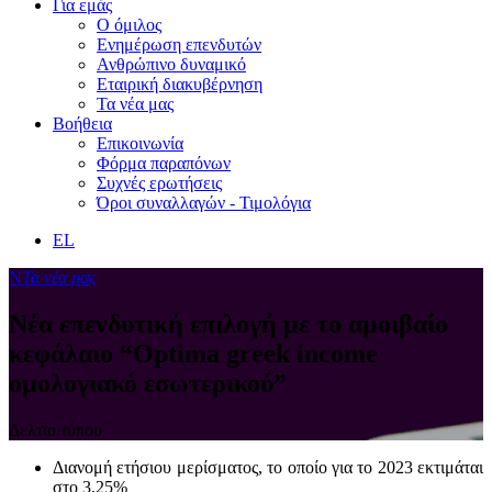
Για εμάς
Ο όμιλος
Ενημέρωση επενδυτών
Ανθρώπινο δυναμικό
Εταιρική διακυβέρνηση
Τα νέα μας
Βοήθεια
Επικοινωνία
Φόρμα παραπόνων
Συχνές ερωτήσεις
Όροι συναλλαγών - Τιμολόγια
EL
Ν
Τα νέα μας
Νέα επενδυτική επιλογή με το αμοιβαίο
κεφάλαιο “Optima greek income
ομολογιακό εσωτερικού”
Δελτίο τύπου
Διανομή ετήσιου μερίσματος, το οποίο για το 2023 εκτιμάται
στο 3,25%