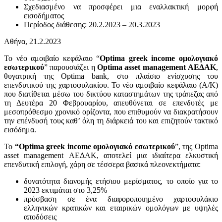
Σχεδιασμένο να προσφέρει μια εναλλακτική μορφή
εισοδήματος
Περίοδος διάθεσης: 20.2.2023 – 20.3.2023
Αθήνα, 21.2.2023
Το νέο αμοιβαίο κεφάλαιο “
Optima
greek
income
ομολογιακό
εσωτερικού
” παρουσιάζει η
Optima asset management ΑΕΔΑΚ
,
θυγατρική της Optima bank, στο πλαίσιο ενίσχυσης του
επενδυτικού της χαρτοφυλακίου. Το νέο αμοιβαίο κεφάλαιο (Α/Κ)
που διατίθεται μέσω του δικτύου καταστημάτων της τράπεζας από
τη Δευτέρα 20 Φεβρουαρίου, απευθύνεται σε επενδυτές με
μεσοπρόθεσμο χρονικό ορίζοντα, που επιθυμούν να διακρατήσουν
την επένδυσή τους καθ’ όλη τη διάρκειά του και επιζητούν τακτικό
εισόδημα.
Το
“
Optima
greek
income
ομολογιακό εσωτερικού
”, της Optima
asset management ΑΕΔΑΚ, αποτελεί μια ιδιαίτερα ελκυστική
επενδυτική επιλογή, χάρη σε τέσσερα βασικά πλεονεκτήματα:
δυνατότητα διανομής ετήσιου μερίσματος, το οποίο για το
2023 εκτιμάται στο 3,25%
πρόσβαση σε ένα διαφοροποιημένο χαρτοφυλάκιο
ελληνικών κρατικών και εταιρικών ομολόγων με υψηλές
αποδόσεις