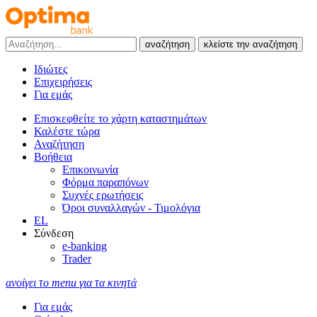
αναζήτηση
κλείστε την αναζήτηση
Ιδιώτες
Επιχειρήσεις
Για εμάς
Επισκεφθείτε το χάρτη καταστημάτων
Καλέστε τώρα
Αναζήτηση
Βοήθεια
Επικοινωνία
Φόρμα παραπόνων
Συχνές ερωτήσεις
Όροι συναλλαγών - Τιμολόγια
EL
Σύνδεση
e-banking
Trader
ανοίγει το menu για τα κινητά
Για εμάς