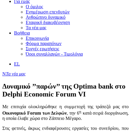
Για εμάς
Ο όμιλος
Ενημέρωση επενδυτών
Ανθρώπινο δυναμικό
Εταιρική διακυβέρνηση
Τα νέα μας
Βοήθεια
Επικοινωνία
Φόρμα παραπόνων
Συχνές ερωτήσεις
Όροι συναλλαγών - Τιμολόγια
EL
Ν
Τα νέα μας
Δυναμικό ’’παρών’’ της Optima bank στο
Delphi Economic Forum VI
Με επιτυχία ολοκληρώθηκε η συμμετοχή της τράπεζά μας στο
η
Οικονομικό
Forum
των Δελφών
, την 6
κατά σειρά διοργάνωση,
η οποία έλαβε χώρα στο Ζάππειο Μέγαρο.
Στις φετινές, άκρως ενδιαφέρουσες εργασίες του συνεδρίου, που