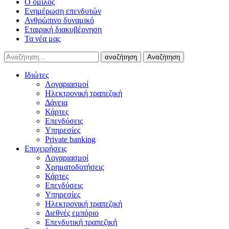
Ο όμιλος
Ενημέρωση επενδυτών
Ανθρώπινο δυναμικό
Εταιρική διακυβέρνηση
Τα νέα μας
αναζήτηση
Αναζήτηση
Ιδιώτες
Λογαριασμοί
Ηλεκτρονική τραπεζική
Δάνεια
Κάρτες
Επενδύσεις
Υπηρεσίες
Private banking
Επιχειρήσεις
Λογαριασμοί
Χρηματοδοτήσεις
Κάρτες
Επενδύσεις
Υπηρεσίες
Ηλεκτρονική τραπεζική
Διεθνές εμπόριο
Επενδυτική τραπεζική