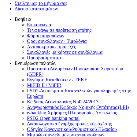
Στείλτε μας το μήνυμά σας
Δίκτυο καταστημάτων
Βοήθεια
Επικοινωνία
Τι να κάνω σε περίπτωση απάτης
Φόρμα παραπόνων
Όροι συναλλαγών - Τιμολόγια
Ανταποκρίτριες τράπεζες
Συναλλαγές με κάρτες σε συνάλλαγμα
Προσβασιμότητα
Ενημέρωση πελατών
Προστασία Δεδομένων Προσωπικού Χαρακτήρα
(GDPR)
Εγγύηση Καταθέσεων - TEKE
MiFID II / MiFIR
PSD2-Δικαιώματα Καταναλωτών για πληρωμές στην
Ευρώπη
Κώδικας Δεοντολογίας Ν.4224/2013
Αναγνωριστικός Κωδικός Νομικής Οντότητας (LEI)
e-banking Χρήσιμες Πληροφορίες Ασφαλείας
PSD2 Open banking portal
Δικαιολογητικά έναρξης τραπεζικής σχέσης
Οδηγίες Κανονιστικού/Ρυθμιστικού Πλαισίου
Μητρώο συνδεδεμένων αντιπροσώπων