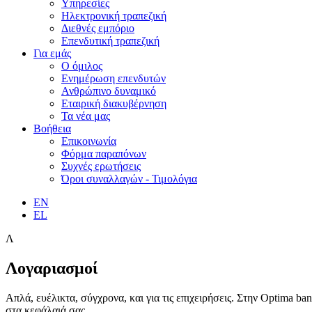
Υπηρεσίες
Ηλεκτρονική τραπεζική
Διεθνές εμπόριο
Επενδυτική τραπεζική
Για εμάς
Ο όμιλος
Ενημέρωση επενδυτών
Ανθρώπινο δυναμικό
Εταιρική διακυβέρνηση
Τα νέα μας
Βοήθεια
Επικοινωνία
Φόρμα παραπόνων
Συχνές ερωτήσεις
Όροι συναλλαγών - Τιμολόγια
EN
EL
Λ
Λογαριασμοί
Απλά, ευέλικτα, σύγχρονα, και για τις επιχειρήσεις. Στην Optima 
στα κεφάλαιά σας.