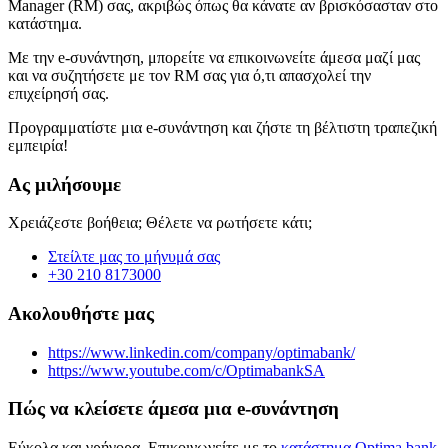
Manager (RM) σας, ακριβώς όπως θα κάνατε αν βρισκόσασταν στο
κατάστημα.
Με την e-συνάντηση, μπορείτε να επικοινωνείτε άμεσα μαζί μας
και να συζητήσετε με τον RM σας για ό,τι απασχολεί την
επιχείρησή σας.
Προγραμματίστε μια e-συνάντηση και ζήστε τη βέλτιστη τραπεζική
εμπειρία!
Ας μιλήσουμε
Χρειάζεστε βοήθεια; Θέλετε να ρωτήσετε κάτι;
Στείλτε μας το μήνυμά σας
+30 210 8173000
Ακολουθήστε μας
https://www.linkedin.com/company/optimabank/
https://www.youtube.com/c/OptimabankSA
Πώς να κλείσετε άμεσα μια e-συνάντηση
Εύκολα και γρήγορα. Επικοινωνείτε με το
κατάστημα Optima bank