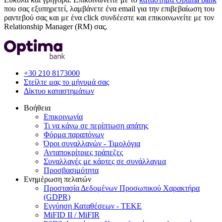
που σας εξυπηρετεί, λαμβάνετε ένα email για την επιβεβαίωση του
ραντεβού σας και με ένα click συνδέεστε και επικοινωνείτε με τον
Relationship Manager (RM) σας.
+30 210 8173000
Στείλτε μας το μήνυμά σας
Δίκτυο καταστημάτων
Βοήθεια
Επικοινωνία
Τι να κάνω σε περίπτωση απάτης
Φόρμα παραπόνων
Όροι συναλλαγών - Τιμολόγια
Ανταποκρίτριες τράπεζες
Συναλλαγές με κάρτες σε συνάλλαγμα
Προσβασιμότητα
Ενημέρωση πελατών
Προστασία Δεδομένων Προσωπικού Χαρακτήρα
(GDPR)
Εγγύηση Καταθέσεων - TEKE
MiFID II / MiFIR