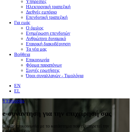
Υπηρεσίες
Ηλεκτρονική τραπεζική
Διεθνές εμπόριο
Επενδυτική τραπεζική
Για εμάς
Ο όμιλος
Ενημέρωση επενδυτών
Ανθρώπινο δυναμικό
Εταιρική διακυβέρνηση
Τα νέα μας
Βοήθεια
Επικοινωνία
Φόρμα παραπόνων
Συχνές ερωτήσεις
Όροι συναλλαγών - Τιμολόγια
EN
EL
Υ
Υπηρεσίες
e-συνάντηση για την επιχείρησή σας
Online επικοινωνία με το κατάστημα που εξυπηρετεί την
επιχείρησή σας.