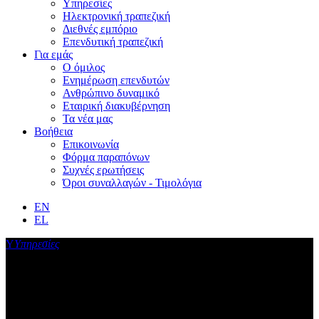
Υπηρεσίες
Ηλεκτρονική τραπεζική
Διεθνές εμπόριο
Επενδυτική τραπεζική
Για εμάς
Ο όμιλος
Ενημέρωση επενδυτών
Ανθρώπινο δυναμικό
Εταιρική διακυβέρνηση
Τα νέα μας
Βοήθεια
Επικοινωνία
Φόρμα παραπόνων
Συχνές ερωτήσεις
Όροι συναλλαγών - Τιμολόγια
EN
EL
Υ
Υπηρεσίες
Μεταφορές κεφαλαίων
Γρήγορα και απλά, εκτελέστε τις μεταφορές κεφαλαίων της
επιχείρησής σας στο νόμισμα που επιθυμείτε.