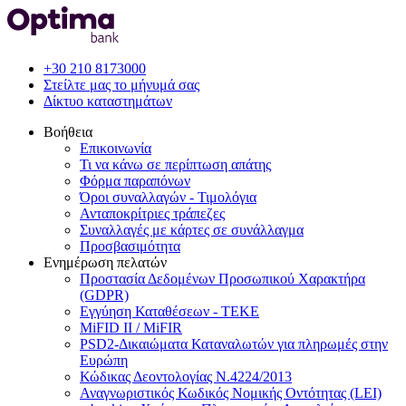
+30 210 8173000
Στείλτε μας το μήνυμά σας
Δίκτυο καταστημάτων
Βοήθεια
Επικοινωνία
Τι να κάνω σε περίπτωση απάτης
Φόρμα παραπόνων
Όροι συναλλαγών - Τιμολόγια
Ανταποκρίτριες τράπεζες
Συναλλαγές με κάρτες σε συνάλλαγμα
Προσβασιμότητα
Ενημέρωση πελατών
Προστασία Δεδομένων Προσωπικού Χαρακτήρα
(GDPR)
Εγγύηση Καταθέσεων - TEKE
MiFID II / MiFIR
PSD2-Δικαιώματα Καταναλωτών για πληρωμές στην
Ευρώπη
Κώδικας Δεοντολογίας Ν.4224/2013
Αναγνωριστικός Κωδικός Νομικής Οντότητας (LEI)