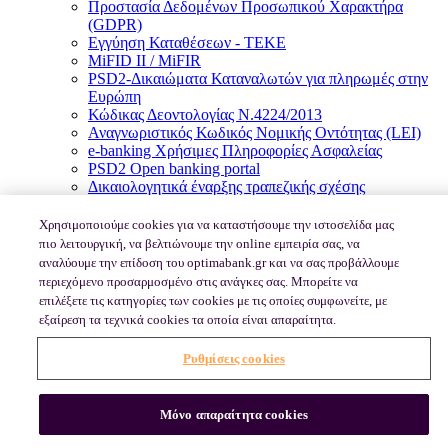
Προστασία Δεδομένων Προσωπικού Χαρακτήρα
(GDPR)
Εγγύηση Καταθέσεων - TEKE
MiFID II / MiFIR
PSD2-Δικαιώματα Καταναλωτών για πληρωμές στην
Ευρώπη
Κώδικας Δεοντολογίας Ν.4224/2013
Αναγνωριστικός Κωδικός Νομικής Οντότητας (LEI)
e-banking Χρήσιμες Πληροφορίες Ασφαλείας
PSD2 Open banking portal
Δικαιολογητικά έναρξης τραπεζικής σχέσης
Οδηγίες Κανονιστικού/Ρυθμιστικού Πλαισίου
Μητρώο συνδεδεμένων αντιπροσώπων
Χρησιμοποιούμε cookies για να καταστήσουμε την ιστοσελίδα μας
πιο λειτουργική, να βελτιώνουμε την online εμπειρία σας, να
© 2026, Optima bank
αναλύουμε την επίδοση του optimabank.gr και να σας προβάλλουμε
περιεχόμενο προσαρμοσμένο στις ανάγκες σας. Μπορείτε να
επιλέξετε τις κατηγορίες των cookies με τις οποίες συμφωνείτε, με
Όροι και Προϋποθέσεις Χρήσης
εξαίρεση τα τεχνικά cookies τα οποία είναι απαραίτητα.
Πολιτική Cookies
Ρυθμίσεις cookies
Μόνο απαραίτητα cookies