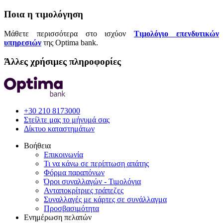
Ποια η τιμολόγηση
Μάθετε περισσότερα στο ισχύον
Τιμολόγιο επενδυτικών
υπηρεσιών
της Optima bank.
Άλλες χρήσιμες πληροφορίες
+30 210 8173000
Στείλτε μας το μήνυμά σας
Δίκτυο καταστημάτων
Βοήθεια
Επικοινωνία
Τι να κάνω σε περίπτωση απάτης
Φόρμα παραπόνων
Όροι συναλλαγών - Τιμολόγια
Ανταποκρίτριες τράπεζες
Συναλλαγές με κάρτες σε συνάλλαγμα
Προσβασιμότητα
Ενημέρωση πελατών