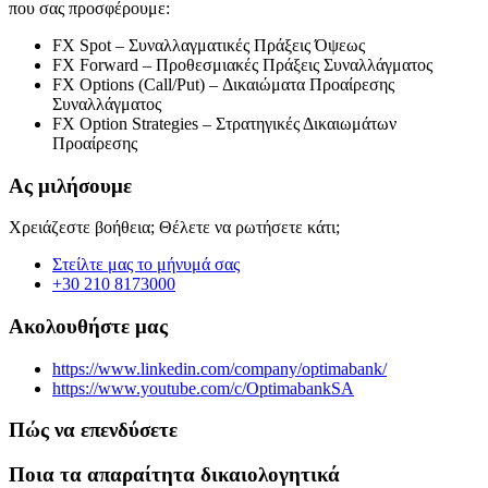
που σας προσφέρουμε:
FX Spot – Συναλλαγματικές Πράξεις Όψεως
FX Forward – Προθεσμιακές Πράξεις Συναλλάγματος
FX Options (Call/Put) – Δικαιώματα Προαίρεσης
Συναλλάγματος
FX Option Strategies – Στρατηγικές Δικαιωμάτων
Προαίρεσης
Ας μιλήσουμε
Χρειάζεστε βοήθεια; Θέλετε να ρωτήσετε κάτι;
Στείλτε μας το μήνυμά σας
+30 210 8173000
Ακολουθήστε μας
https://www.linkedin.com/company/optimabank/
https://www.youtube.com/c/OptimabankSA
Πώς να επενδύσετε
Ποια τα απαραίτητα δικαιολογητικά