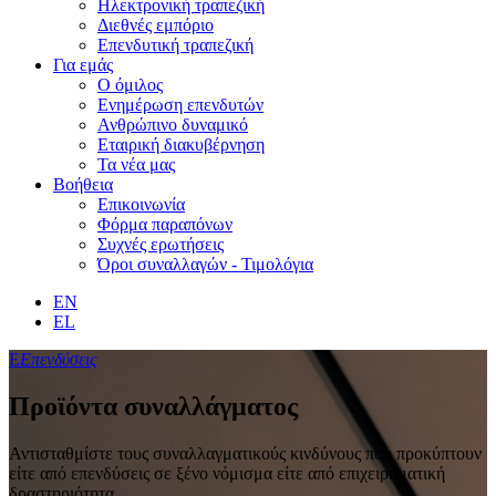
Ηλεκτρονική τραπεζική
Διεθνές εμπόριο
Επενδυτική τραπεζική
Για εμάς
Ο όμιλος
Ενημέρωση επενδυτών
Ανθρώπινο δυναμικό
Εταιρική διακυβέρνηση
Τα νέα μας
Βοήθεια
Επικοινωνία
Φόρμα παραπόνων
Συχνές ερωτήσεις
Όροι συναλλαγών - Τιμολόγια
EN
EL
Ε
Επενδύσεις
Προϊόντα συναλλάγματος
Αντισταθμίστε τους συναλλαγματικούς κινδύνους που προκύπτουν
είτε από επενδύσεις σε ξένο νόμισμα είτε από επιχειρηματική
δραστηριότητα.