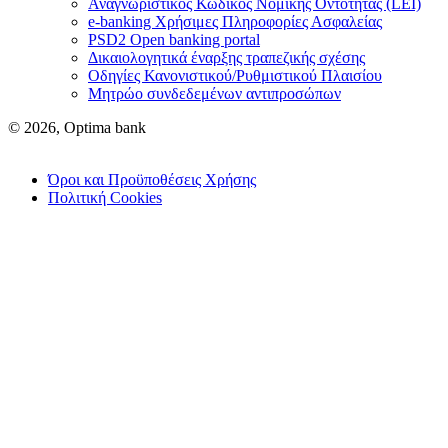
Αναγνωριστικός Κωδικός Νομικής Οντότητας (LEI)
e-banking Χρήσιμες Πληροφορίες Ασφαλείας
PSD2 Open banking portal
Δικαιολογητικά έναρξης τραπεζικής σχέσης
Οδηγίες Κανονιστικού/Ρυθμιστικού Πλαισίου
Μητρώο συνδεδεμένων αντιπροσώπων
© 2026, Optima bank
Όροι και Προϋποθέσεις Χρήσης
Πολιτική Cookies