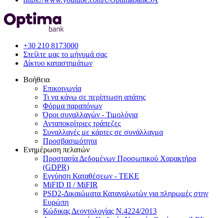
+30 210 8173000
Στείλτε μας το μήνυμά σας
Δίκτυο καταστημάτων
Βοήθεια
Επικοινωνία
Τι να κάνω σε περίπτωση απάτης
Φόρμα παραπόνων
Όροι συναλλαγών - Τιμολόγια
Ανταποκρίτριες τράπεζες
Συναλλαγές με κάρτες σε συνάλλαγμα
Προσβασιμότητα
Ενημέρωση πελατών
Προστασία Δεδομένων Προσωπικού Χαρακτήρα
(GDPR)
Εγγύηση Καταθέσεων - TEKE
MiFID II / MiFIR
PSD2-Δικαιώματα Καταναλωτών για πληρωμές στην
Ευρώπη
Κώδικας Δεοντολογίας Ν.4224/2013