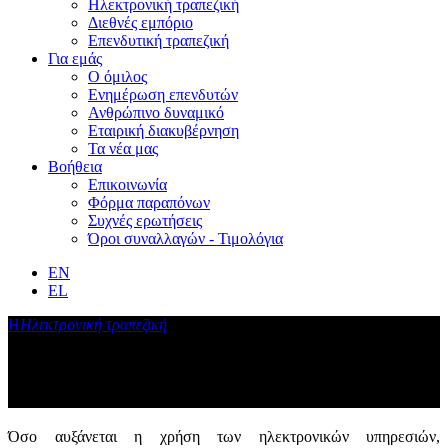
Ηλεκτρονική τραπεζική
Διεθνές εμπόριο
Επενδυτική τραπεζική
Για εμάς
Ο όμιλος
Ενημέρωση επενδυτών
Ανθρώπινο δυναμικό
Εταιρική διακυβέρνηση
Τα νέα μας
Βοήθεια
Επικοινωνία
Φόρμα παραπόνων
Συχνές ερωτήσεις
Όροι συναλλαγών - Τιμολόγια
EN
EL
Η
Ηλεκτρονική τραπεζική
Οδηγίες προστασίας από ηλεκτρονικές
απάτες
Όσο αυξάνεται η χρήση των ηλεκτρονικών υπηρεσιών,