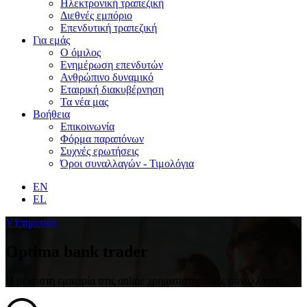
Ηλεκτρονική τραπεζική
Διεθνές εμπόριο
Επενδυτική τραπεζική
Για εμάς
Ο όμιλος
Ενημέρωση επενδυτών
Ανθρώπινο δυναμικό
Εταιρική διακυβέρνηση
Τα νέα μας
Βοήθεια
Επικοινωνία
Φόρμα παραπόνων
Συχνές ερωτήσεις
Όροι συναλλαγών - Τιμολόγια
EN
EL
Υ
Υπηρεσίες
Optima bank trader
Η βέλτιστη εμπειρία στις online χρηματιστηριακές συναλλαγές!