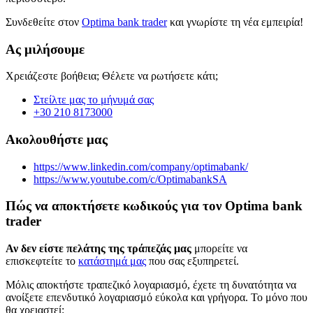
Συνδεθείτε στον
Optima bank trader
και γνωρίστε τη νέα εμπειρία!
Ας μιλήσουμε
Χρειάζεστε βοήθεια; Θέλετε να ρωτήσετε κάτι;
Στείλτε μας το μήνυμά σας
+30 210 8173000
Ακολουθήστε μας
https://www.linkedin.com/company/optimabank/
https://www.youtube.com/c/OptimabankSA
Πώς να αποκτήσετε κωδικούς για τον Optima bank
trader
Αν δεν είστε πελάτης της τράπεζάς μας
μπορείτε να
επισκεφτείτε το
κατάστημά μας
που σας εξυπηρετεί.
Μόλις αποκτήστε τραπεζικό λογαριασμό, έχετε τη δυνατότητα να
ανοίξετε επενδυτικό λογαριασμό εύκολα και γρήγορα. Το μόνο που
θα χρειαστεί: