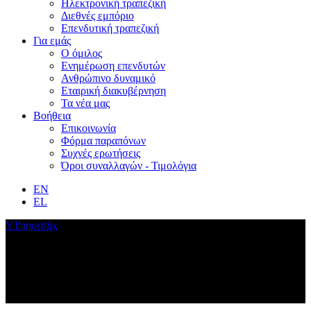
Ηλεκτρονική τραπεζική
Διεθνές εμπόριο
Επενδυτική τραπεζική
Για εμάς
Ο όμιλος
Ενημέρωση επενδυτών
Ανθρώπινο δυναμικό
Εταιρική διακυβέρνηση
Τα νέα μας
Βοήθεια
Επικοινωνία
Φόρμα παραπόνων
Συχνές ερωτήσεις
Όροι συναλλαγών - Τιμολόγια
EN
EL
Υ
Υπηρεσίες
Optima trader app
Η βέλτιστη εμπειρία στις χρηματιστηριακές συναλλαγές σας και σε
app!