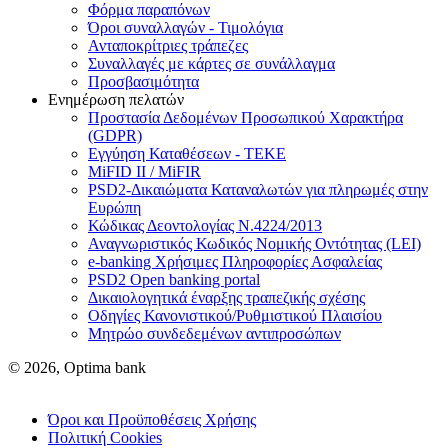
Φόρμα παραπόνων
Όροι συναλλαγών - Τιμολόγια
Ανταποκρίτριες τράπεζες
Συναλλαγές με κάρτες σε συνάλλαγμα
Προσβασιμότητα
Ενημέρωση πελατών
Προστασία Δεδομένων Προσωπικού Χαρακτήρα
(GDPR)
Εγγύηση Καταθέσεων - TEKE
MiFID II / MiFIR
PSD2-Δικαιώματα Καταναλωτών για πληρωμές στην
Ευρώπη
Κώδικας Δεοντολογίας Ν.4224/2013
Αναγνωριστικός Κωδικός Νομικής Οντότητας (LEI)
e-banking Χρήσιμες Πληροφορίες Ασφαλείας
PSD2 Open banking portal
Δικαιολογητικά έναρξης τραπεζικής σχέσης
Οδηγίες Κανονιστικού/Ρυθμιστικού Πλαισίου
Μητρώο συνδεδεμένων αντιπροσώπων
© 2026, Optima bank
Όροι και Προϋποθέσεις Χρήσης
Πολιτική Cookies