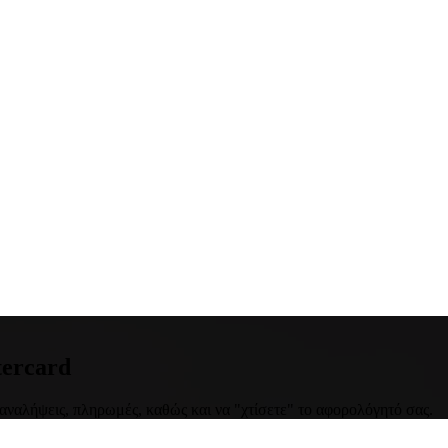
tercard
 αναλήψεις, πληρωμές, καθώς και να "χτίσετε" το αφορολόγητό σας.