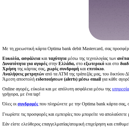
Με τη χρεωστική κάρτα Optima bank debit Mastercard, σας προσφέ
Ευκολία, ασφάλεια
και
ταχύτητα
μέσω της τεχνολογίας των
ανέπ
Δυνατότητα για αγορές
στην
Ελλάδα,
στο
εξωτερικό
και στο
διαδ
Χρήση
της κάρτας σας,
χωρίς συνδρομή
και
επιτόκιο
.
Αναλήψεις μετρητών
από τα ΑΤΜ της τράπεζάς μας, του δικτύου 
Άμεση αποστολή
ειδοποιήσεων (alerts) μέσω email
για κάθε αγορ
Online αγορές, εύκολα και με απόλυτη ασφάλεια μέσω της
υπηρεσία
γρήγορα, με ένα tap!
Όλες οι
συνδρομές
που πληρώνετε με την Optima bank κάρτα σας, 
Γνωρίστε τις προσφορές και εμπειρίες που μπορείτε να απολαύσετε 
Εάν είστε ελεύθερος επαγγελματίας/ατομική επιχείρηση και επιθυμε