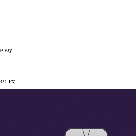
α
le Pay
τες μας