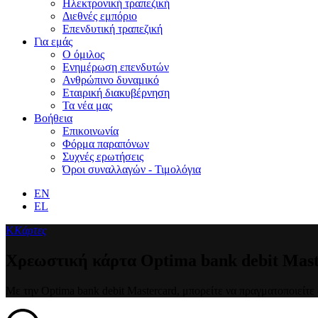
Ηλεκτρονική τραπεζική
Διεθνές εμπόριο
Επενδυτική τραπεζική
Για εμάς
Ο όμιλος
Ενημέρωση επενδυτών
Ανθρώπινο δυναμικό
Εταιρική διακυβέρνηση
Τα νέα μας
Βοήθεια
Επικοινωνία
Φόρμα παραπόνων
Συχνές ερωτήσεις
Όροι συναλλαγών - Τιμολόγια
EN
EL
Κ
Κάρτες
Χρεωστική κάρτα Optima bank debit Mas
Με την Optima bank debit Mastercard, μπορείτε να πραγματοποιείτε