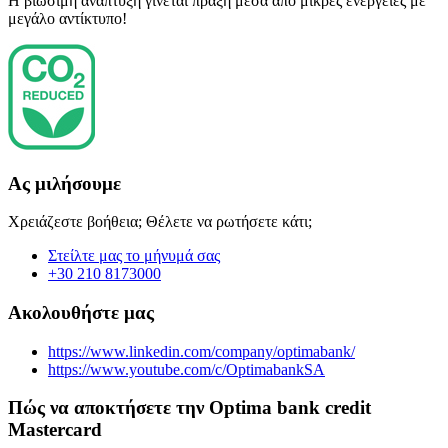
Η βιώσιμη ανάπτυξη γίνεται πράξη μέσα από μικρές ενέργειες με
μεγάλο αντίκτυπο!
Ας μιλήσουμε
Χρειάζεστε βοήθεια; Θέλετε να ρωτήσετε κάτι;
Στείλτε μας το μήνυμά σας
+30 210 8173000
Ακολουθήστε μας
https://www.linkedin.com/company/optimabank/
https://www.youtube.com/c/OptimabankSA
Πώς να αποκτήσετε την Optima bank credit
Mastercard