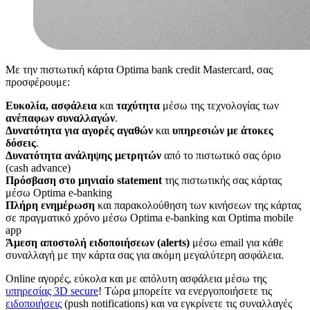
Με την πιστωτική κάρτα Optima bank credit Mastercard, σας
προσφέρουμε:
Ευκολία, ασφάλεια
και
ταχύτητα
μέσω της τεχνολογίας των
ανέπαφων συναλλαγών
.
Δυνατότητα για αγορές αγαθών
και
υπηρεσιών με άτοκες
δόσεις
.
Δυνατότητα ανάληψης μετρητών
από το πιστωτικό σας όριο
(cash advance)
Πρόσβαση στο μηνιαίο statement
της πιστωτικής σας κάρτας
μέσω Optima e-banking
Πλήρη ενημέρωση
και παρακολούθηση των κινήσεων της κάρτας
σε πραγματικό χρόνο μέσω Optima e-banking και Optima mobile
app
Άμεση αποστολή ειδοποιήσεων (alerts)
μέσω email για κάθε
συναλλαγή με την κάρτα σας για ακόμη μεγαλύτερη ασφάλεια.
Online αγορές, εύκολα και με απόλυτη ασφάλεια μέσω της
υπηρεσίας 3D secure
! Τώρα μπορείτε να ενεργοποιήσετε τις
ειδοποιήσεις
(push notifications) και να εγκρίνετε τις συναλλαγές