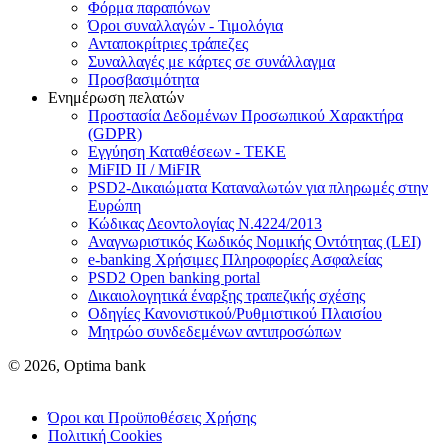
Φόρμα παραπόνων
Όροι συναλλαγών - Τιμολόγια
Ανταποκρίτριες τράπεζες
Συναλλαγές με κάρτες σε συνάλλαγμα
Προσβασιμότητα
Ενημέρωση πελατών
Προστασία Δεδομένων Προσωπικού Χαρακτήρα
(GDPR)
Εγγύηση Καταθέσεων - TEKE
MiFID II / MiFIR
PSD2-Δικαιώματα Καταναλωτών για πληρωμές στην
Ευρώπη
Κώδικας Δεοντολογίας Ν.4224/2013
Αναγνωριστικός Κωδικός Νομικής Οντότητας (LEI)
e-banking Χρήσιμες Πληροφορίες Ασφαλείας
PSD2 Open banking portal
Δικαιολογητικά έναρξης τραπεζικής σχέσης
Οδηγίες Κανονιστικού/Ρυθμιστικού Πλαισίου
Μητρώο συνδεδεμένων αντιπροσώπων
© 2026, Optima bank
Όροι και Προϋποθέσεις Χρήσης
Πολιτική Cookies