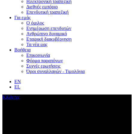
Ηλεκτρονική τραπεζική
Διεθνές εμπόριο
Επενδυτική τραπεζική
Για εμάς
Ο όμιλος
Ενημέρωση επενδυτών
Ανθρώπινο δυναμικό
Εταιρική διακυβέρνηση
Τα νέα μας
Βοήθεια
Επικοινωνία
Φόρμα παραπόνων
Συχνές ερωτήσεις
Όροι συναλλαγών - Τιμολόγια
EN
EL
Κ
Κάρτες
Πιστωτική κάρτα Optima bank credit
Mastercard
Με την Optima bank credit Mastercard, εξασφαλίζετε ελευθερία,